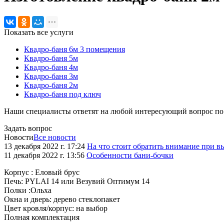
Показать все услуги
Квадро-баня 6м 3 помещения
Квадро-баня 5м
Квадро-баня 4м
Квадро-баня 3м
Квадро-баня 2м
Квадро-баня под ключ
Наши специалисты ответят на любой интересующий вопрос по
Задать вопрос
Новости
Все новости
13 декабря 2022 г. 17:24
На что стоит обратить внимание при в
11 декабря 2022 г. 13:56
Особенности бани-бочки
Корпус : Еловый брус
Печь: PYLAI 14 или Везувий Оптимум 14
Полки :Ольха
Окна и дверь: дерево стеклопакет
Цвет кровля/корпус: на выбор
Полная комплектация