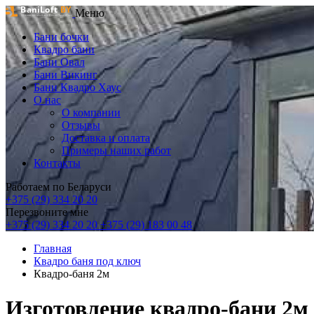
Меню
Бани бочки
Квадро бани
Бани Овал
Бани Викинг
Бани Квадро Хаус
О нас
О компании
Отзывы
Доставка и оплата
Примеры наших работ
Контакты
Работаем по Беларуси
+375 (29) 334 20 20
Перезвоните мне
+375 (29) 334 20 20
+375 (29) 183 00 48
Главная
Квадро баня под ключ
Квадро-баня 2м
Изготовление квадро-бани 2м