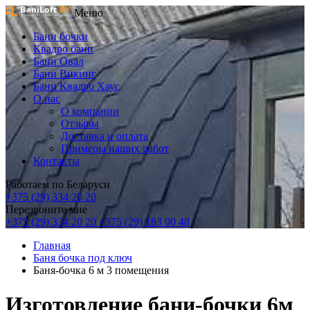
Меню
Бани бочки
Квадро бани
Бани Овал
Бани Викинг
Бани Квадро Хаус
О нас
О компании
Отзывы
Доставка и оплата
Примеры наших работ
Контакты
Работаем по Беларуси
+375 (29) 334 20 20
Перезвоните мне
+375 (29) 334 20 20
+375 (29) 183 00 48
Главная
Баня бочка под ключ
Баня-бочка 6 м 3 помещения
Изготовление бани-бочки 6м